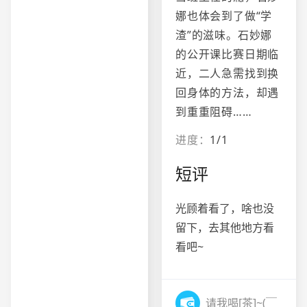
娜也体会到了做“学
渣”的滋味。石妙娜
的公开课比赛日期临
近，二人急需找到换
回身体的方法，却遇
到重重阻碍……
进度：
1/1
短评
光顾着看了，啥也没
留下，去其他地方看
看吧~
请我喝[茶]~(￣