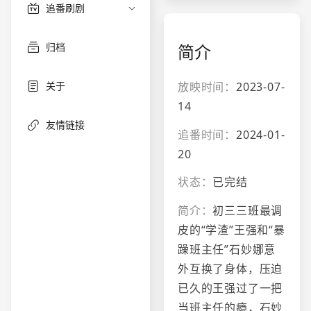
追番刷剧
归档
简介
放映时间：
2023-07-
关于
14
友情链接
追番时间：
2024-01-
20
状态：
已完结
简介：
初三三班最调
皮的“学渣”王强和“暴
躁班主任”石妙娜意
外互换了身体，压迫
已久的王强过了一把
当班主任的瘾，石妙