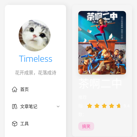
Timeless
花开成景，花落成诗
茶啊二中
首页
推荐
指
9.4
文章笔记
数：
工具
搞笑